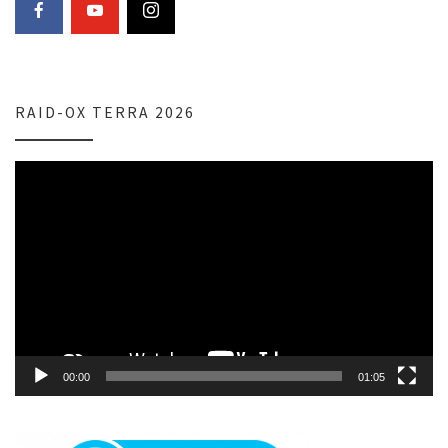
RAID-OX TERRA 2026
Lecteur
vidéo
00:00
01:05