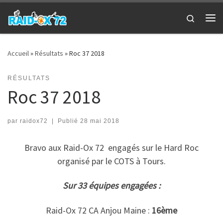
Passer au contenu
Search
Me
Accueil
»
Résultats
»
Roc 37 2018
RÉSULTATS
Roc 37 2018
par
raidox72
|
Publié
28 mai 2018
Bravo aux Raid-Ox 72 engagés sur le Hard Roc
organisé par le COTS à Tours.
Sur 33 équipes engagées :
Raid-Ox 72 CA Anjou Maine :
16ème