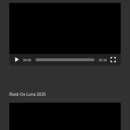
Lecteur
vidéo
00:00
02:16
Raid-Ox Luna 2025
Lecteur
vidéo