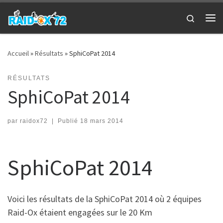
Passer au contenu
Search
Me
Accueil
»
Résultats
»
SphiCoPat 2014
RÉSULTATS
SphiCoPat 2014
par
raidox72
|
Publié
18 mars 2014
SphiCoPat 2014
Voici les résultats de la SphiCoPat 2014 où 2 équipes
Raid-Ox étaient engagées sur le 20 Km