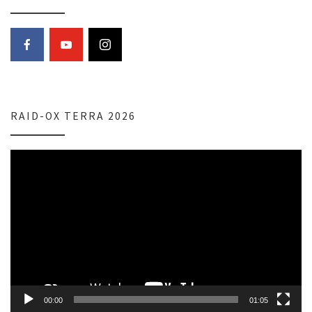
RAID-OX TERRA 2026
Lecteur
vidéo
00:00
01:05