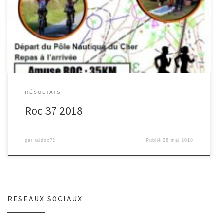
Bravo aux Raid-Ox 72 engagés sur le Hard Roc organisé par le
COTS à Tours. Sur 33 équipes engagées : […]
RÉSULTATS
Roc 37 2018
par
raidox72
Publié
28 mai 2018
RESEAUX SOCIAUX