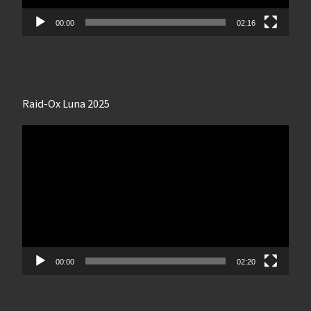
00:00
02:16
Raid-Ox Luna 2025
Lecteur
vidéo
00:00
02:20