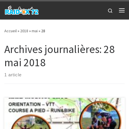
Passer au contenu
Search
Me
Accueil
»
2018
»
mai
»
28
Archives journalières:
28
mai 2018
1 article