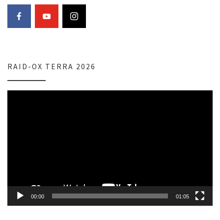
RAID-OX TERRA 2026
Lecteur
vidéo
00:00
01:05