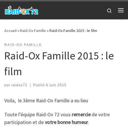
Passer au contenu
Search
Me
Accueil
»
Raid-Ox Famille
»
Raid-Ox Famille 2015 : le film
RAID-OX FAMILLE
Raid-Ox Famille 2015 : le
film
par
raidox72
|
Publié
6 juin 2015
Voila, le 3ème Raid-Ox Famille a eu lieu
Toute l’équipe Raid-Ox 72 vous
remercie
de votre
participation et de
votre bonne humeur
.