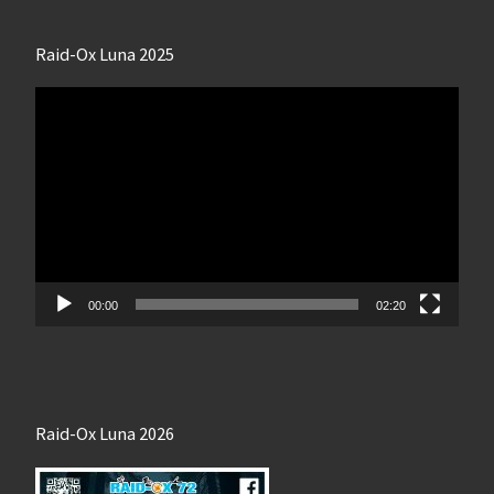
Raid-Ox Luna 2025
Lecteur
vidéo
00:00
02:20
Raid-Ox Luna 2026