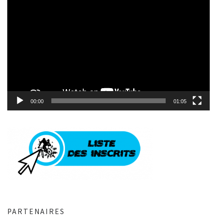
Lecteur
vidéo
00:00
01:05
PARTENAIRES