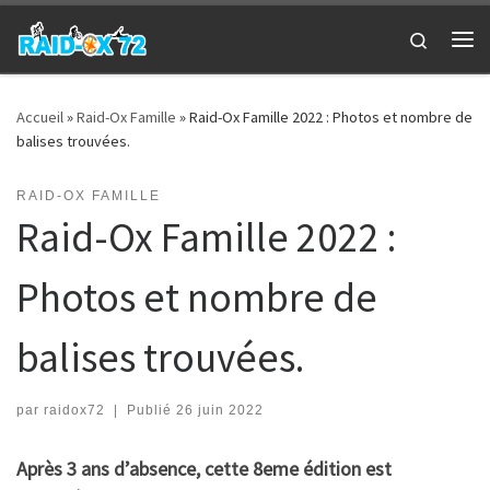
Passer au contenu
Search
Me
Accueil
»
Raid-Ox Famille
»
Raid-Ox Famille 2022 : Photos et nombre de
balises trouvées.
RAID-OX FAMILLE
Raid-Ox Famille 2022 :
Photos et nombre de
balises trouvées.
par
raidox72
|
Publié
26 juin 2022
Après 3 ans d’absence, cette 8eme édition est