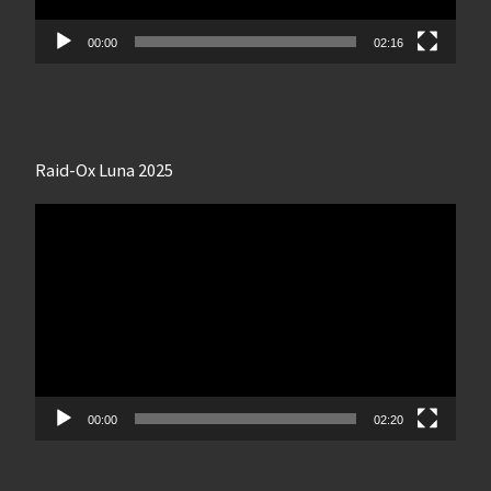
00:00
02:16
Raid-Ox Luna 2025
Lecteur
vidéo
00:00
02:20