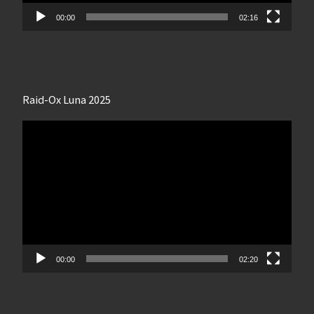
00:00
02:16
Raid-Ox Luna 2025
Lecteur
vidéo
00:00
02:20