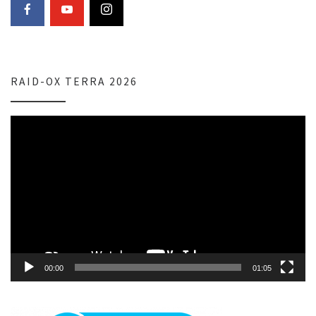
RAID-OX TERRA 2026
Lecteur
vidéo
00:00
01:05