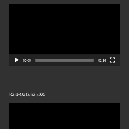
Lecteur
vidéo
00:00
02:16
Raid-Ox Luna 2025
Lecteur
vidéo