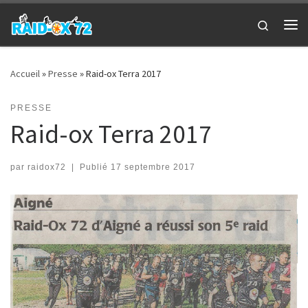
Passer au contenu
Search
Me
Accueil
»
Presse
»
Raid-ox Terra 2017
PRESSE
Raid-ox Terra 2017
par
raidox72
|
Publié
17 septembre 2017