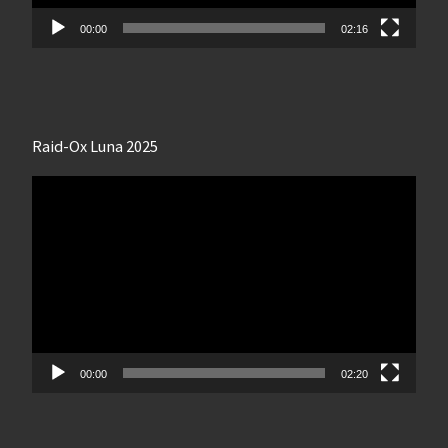
00:00
02:16
Raid-Ox Luna 2025
Lecteur
vidéo
00:00
02:20