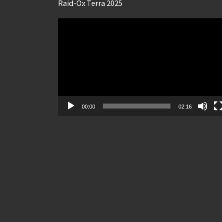
Raid-Ox Terra 2025
Lecteur
vidéo
00:00
02:16