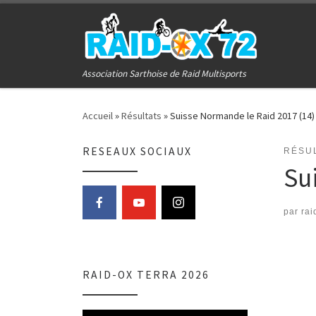
Passer au contenu
Association Sarthoise de Raid Multisports
Accueil
»
Résultats
»
Suisse Normande le Raid 2017 (14)
RESEAUX SOCIAUX
RÉSU
Su
par
rai
RAID-OX TERRA 2026