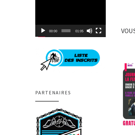
Lecteur
vidéo
VOUS
00:00
01:05
PARTENAIRES