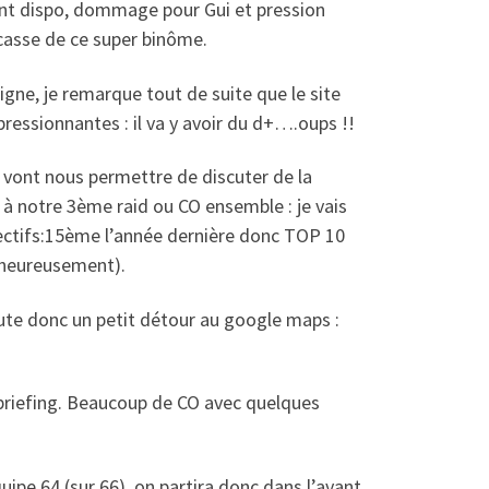
ment dispo, dommage pour Gui et pression
casse de ce super binôme.
igne, je remarque tout de suite que le site
essionnantes : il va y avoir du d+….oups !!
 vont nous permettre de discuter de la
à notre 3ème raid ou CO ensemble : je vais
bjectifs:15ème l’année dernière donc TOP 10
alheureusement).
oroute donc un petit détour au google maps :
 briefing. Beaucoup de CO avec quelques
uipe 64 (sur 66), on partira donc dans l’avant