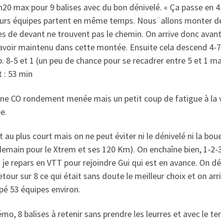
h20 max pour 9 balises avec du bon dénivelé. « Ça passe en 45 
urs équipes partent en même temps. Nous¨allons monter de su
s de devant ne trouvent pas le chemin. On arrive donc avant 
voir maintenu dans cette montée. Ensuite cela descend 4-7-2
 8-5 et 1 (un peu de chance pour se recadrer entre 5 et 1 mai
 : 53 min
une CO rondement menée mais un petit coup de fatigue à la v
e.
t au plus court mais on ne peut éviter ni le dénivelé ni la bo
demain pour le Xtrem et ses 120 Km). On enchaîne bien, 1-2
 je repars en VTT pour rejoindre Gui qui est en avance. On déc
retour sur 8 ce qui était sans doute le meilleur choix et on a
pé 53 équipes environ.
o, 8 balises à retenir sans prendre les leurres et avec le tem