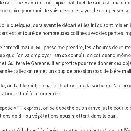
le raid que Manu (le coéquipier habituel de Gui) est finale
émentaire pour moi. Je vais devoir essayer de compenser la 
oila quelques jours avant le départ et les infos sont mis en l
art est entouré de nombreuses collines avec des pentes impr
e samedi matin, Gui passe me prendre, les 2 heures de route
ue que l’on va employer : On se connaît, on est quand même 
 et Gui fera le Garenne. Il en profite pour me donner ces o
année : allez on remet un coup de pression (pas de bière m
le, on fait le raid, on parle : bref on rate la sortie de l’aut
entation est déjà commencée.
pose VTT express, on se dépêche et on arrive juste pour le
tions de d+ ou végétations nous mettent dans le bain.
art est échelonné (2 équipes toutes les minutes), on est l’éq