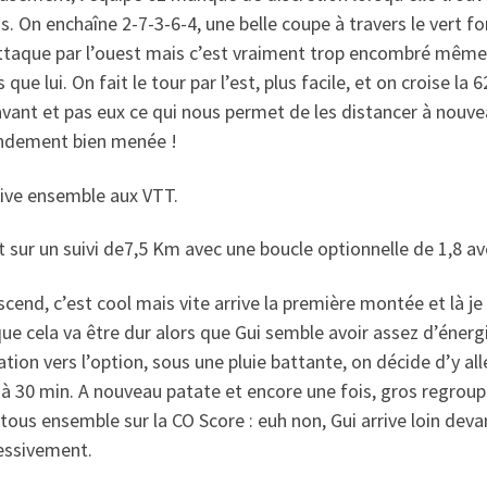
. On enchaîne 2-7-3-6-4, une belle coupe à travers le vert fo
ttaque par l’ouest mais c’est vraiment trop encombré même s
 que lui. On fait le tour par l’est, plus facile, et on croise la
avant et pas eux ce qui nous permet de les distancer à nouvea
ndement bien menée !
rive ensemble aux VTT.
 sur un suivi de7,5 Km avec une boucle optionnelle de 1,8 a
cend, c’est cool mais vite arrive la première montée et là je s
ue cela va être dur alors que Gui semble avoir assez d’énergi
ation vers l’option, sous une pluie battante, on décide d’y al
 à 30 min. A nouveau patate et encore une fois, gros regrou
 tous ensemble sur la CO Score : euh non, Gui arrive loin deva
essivement.