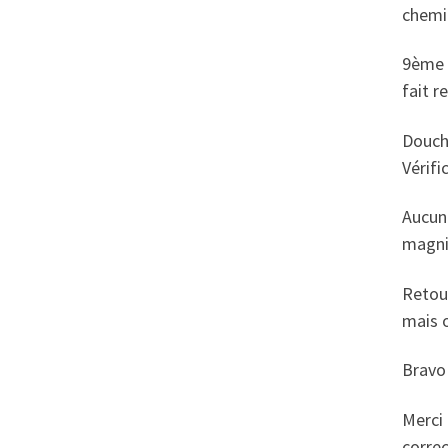
chemin
9ème a
fait 
Douche
Vérifi
Aucun
magni
Retour
mais 
Bravo 
Merci 
corre