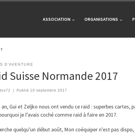
ASSOCIATION
ORGANISATIONS
P
17
TS D'AVENTURE
id Suisse Normande 2017
dox72
|
Publié
10 septembre 2017
 1 an, Gui et Zeljko nous ont vendu ce raid : superbes cartes, 
pourquoi je l’avais coché comme raid à faire en 2017.
erche quelqu’un début août, Mon coéquiper n’est pas dispo, j