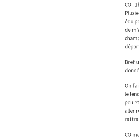
CO : 1
Plusie
équipe
de m’a
champ.
départ
Bref 
donné
On fai
le len
peu et
aller 
rattra
CO mém