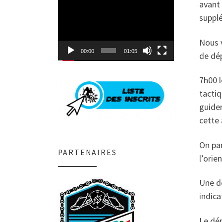
Lecteur
avant 
vidéo
suppl
Nous v
00:00
01:05
de dép
7h00 l
tactiq
guider
cette 
On par
PARTENAIRES
l’ori
Une dé
indica
Le dép