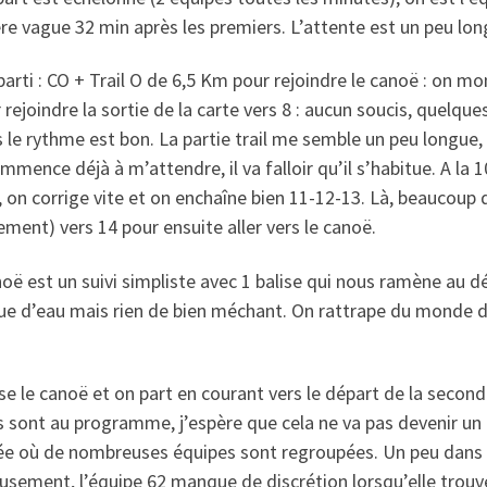
re vague 32 min après les premiers. L’attente est un peu lon
parti : CO + Trail O de 6,5 Km pour rejoindre le canoë : on mo
 rejoindre la sortie de la carte vers 8 : aucun soucis, quelqu
 le rythme est bon. La partie trail me semble un peu longue, 
mmence déjà à m’attendre, il va falloir qu’il s’habitue. A la 10
, on corrige vite et on enchaîne bien 11-12-13. Là, beaucou
ment) vers 14 pour ensuite aller vers le canoë.
oë est un suivi simpliste avec 1 balise qui nous ramène au 
 d’eau mais rien de bien méchant. On rattrape du monde dont
e le canoë et on part en courant vers le départ de la seconde 
 sont au programme, j’espère que cela ne va pas devenir un
 où de nombreuses équipes sont regroupées. Un peu dans le 
sement, l’équipe 62 manque de discrétion lorsqu’elle trouv