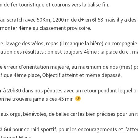
 de fer touristique et courons vers la balise fin.
u scratch avec 50Km, 1200 m de d+ en 6h53 mais il y a des 
remonter 4ème au classement provisoire.
, lavage des vélos, repas (il manque la bière) en compagnie 
cation des résultats : on est toujours 4ème : la place du c.. 
e erreur d’orientation majeure, au maximum de nos (mes) po
fique 4ème place, Objectif atteint et même dépassé,
 à 20h30 dans nos pénates avec un retour pendant lequel on 
on ne trouvera jamais ces 45 min
aux orga, bénévoles, de belles cartes bien précises pour un r
à Gui pour ce raid sportif, pour les encouragements et l’atte
ctement Manu.