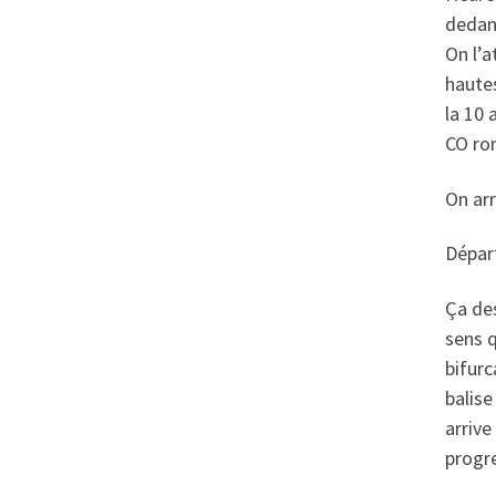
dedans
On l’a
hautes
la 10 
CO ro
On ar
Départ
Ça des
sens q
bifurc
balise
arrive
progr