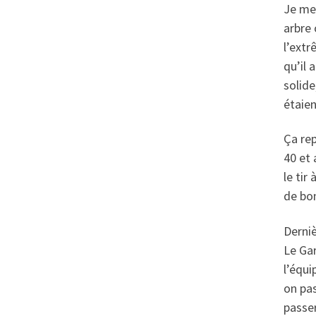
Je me 
arbre 
l’extr
qu’il 
solide
étaien
Ça rep
40 et 
le tir
de bo
Derniè
Le Gar
l’équi
on pas
passer