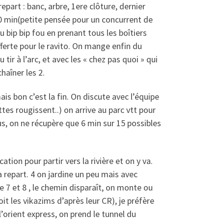
part : banc, arbre, 1ere clôture, dernier
 10 min(petite pensée pour un concurrent de
u bip bip fou en prenant tous les boîtiers
fferte pour le ravito. On mange enfin du
 tir à l’arc, et avec les « chez pas quoi » qui
haîner les 2.
is bon c’est la fin. On discute avec l’équipe
tes rougissent..) on arrive au parc vtt pour
ous, on ne récupère que 6 min sur 15 possibles
ation pour partir vers la rivière et on y va.
a repart. 4 on jardine un peu mais avec
e 7 et 8 , le chemin disparaît, on monte ou
it les vikazims d’après leur CR), je préfère
 l’orient express, on prend le tunnel du