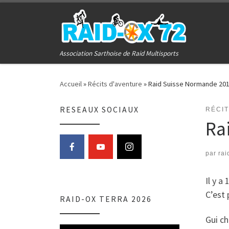
Passer au contenu
Association Sarthoise de Raid Multisports
Accueil
»
Récits d'aventure
»
Raid Suisse Normande 20
RESEAUX SOCIAUX
RÉCI
Ra
par
rai
Il y a
C’est 
RAID-OX TERRA 2026
Gui ch