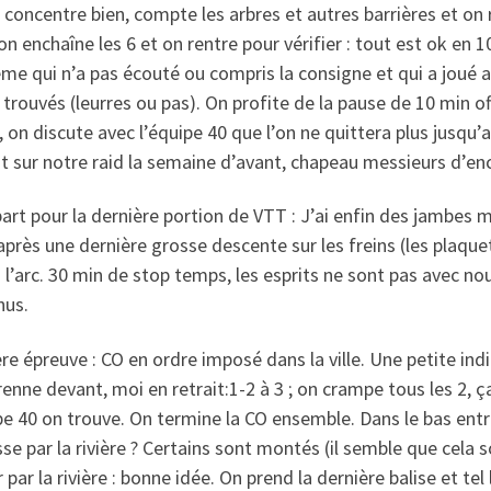
concentre bien, compte les arbres et autres barrières et on re
on enchaîne les 6 et on rentre pour vérifier : tout est ok en
ême qui n’a pas écouté ou compris la consigne et qui a joué a
a trouvés (leurres ou pas). On profite de la pause de 10 min o
, on discute avec l’équipe 40 que l’on ne quittera plus jusqu’au
t sur notre raid la semaine d’avant, chapeau messieurs d’enc
art pour la dernière portion de VTT : J’ai enfin des jambes ma
après une dernière grosse descente sur les freins (les plaquet
 à l’arc. 30 min de stop temps, les esprits ne sont pas avec n
nus.
re épreuve : CO en ordre imposé dans la ville. Une petite indic
enne devant, moi en retrait:1-2 à 3 ; on crampe tous les 2, ç
pe 40 on trouve. On termine la CO ensemble. Dans le bas entr
se par la rivière ? Certains sont montés (il semble que cela so
 par la rivière : bonne idée. On prend la dernière balise et tel