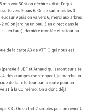
min voir 30 si on déchire » dixit l’orga.
ite vers 9 puis 6. On se suit mais les 3
eux sur 9 puis on va vers 6, merci aux arbres
 où on jardine un peu, 3 en direct dans le
s il en faut), dernière montée et retour au
ue de la carte A3 de VTT O qui nous est
ue (pensée à JEF et Arnaud qui seront sur site
-3-4, des crampes me stoppent, je marche un
ide de faire le tour par la route pour un
rrive 11 à la CO mémo. On a donc déjà
ps X 3 . On en fait 2 simples puis on revient.