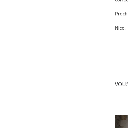
Procha
Nico.
VOUS