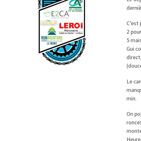
derniè
C’est 
2 pour
5 mais
Gui co
direct
(douce
Le can
manque
min.
On pos
ronces
montée
Heureu