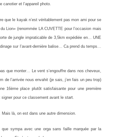
 canotier et l’appareil photo.
dire que le kayak n’est véritablement pas mon ami pour se
er du Lion» (renommée LA CUVETTE pour l’occasion mais
Sorte de jungle impraticable de 3,5km expédiée en… UNE
jardinage sur l’avant-dernière balise… Ca prend du temps…
s que monter… Le vent s’engouffre dans nos cheveux,
 de l’arrivée nous envahit (je sais, j’en fais un peu trop)
une 16ème place plutôt satisfaisante pour une première
 signer pour ce classement avant le start.
 Mais là, on est dans une autre dimension.
us que sympa avec une orga sans faille marquée par la