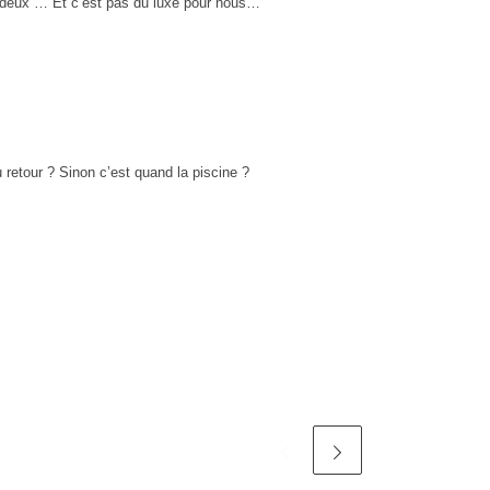
à deux … Et c’est pas du luxe pour nous…
u retour ? Sinon c’est quand la piscine ?