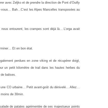
r avec Zeljko et de prendre la direction de Pont d’Ouilly
ez-vous… Bah…C’est les Alpes Mancelles transposées au
ui nous entourent, les crampes sont déjà là… L’orga avait
erminer… Et en bon état.
également perdues en zone viking et de récupérer doigt,
our un petit kilomètre de trail dans les hautes herbes du
 de balises.
vers une CO urbaine… Petit avant-goût du dénivelé… Allez…
n moins de 30min.
 salade de patates agrémentée de ses majestueux points