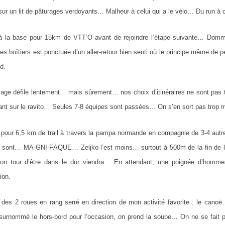
sur un lit de pâturages verdoyants… Malheur à celui qui a le vélo… Du run à c
à la base pour 15km de VTT’O avant de rejoindre l’étape suivante… Domm
des boîtiers est ponctuée d’un aller-retour bien senti où le principe même de 
d.
age défile lentement… mais sûrement… nos choix d’itinéraires ne sont pas t
vant sur le ravito… Seules 7-8 équipes sont passées… On s’en sort pas trop m
 pour 6,5 km de trail à travers la pampa normande en compagnie de 3-4 autr
u sont… MA-GNI-FÄQUE… Zeljko l’est moins… surtout à 500m de la fin de 
n tour d’être dans le dur viendra… En attendant, une poignée d’hommes
ion.
 des 2 roues en rang serré en direction de mon activité favorite : le can
 surnommé le hors-bord pour l’occasion, on prend la soupe… On ne se fait 