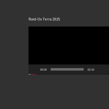
Raid-Ox Terra 2025
Lecteur
vidéo
00:00
02:16