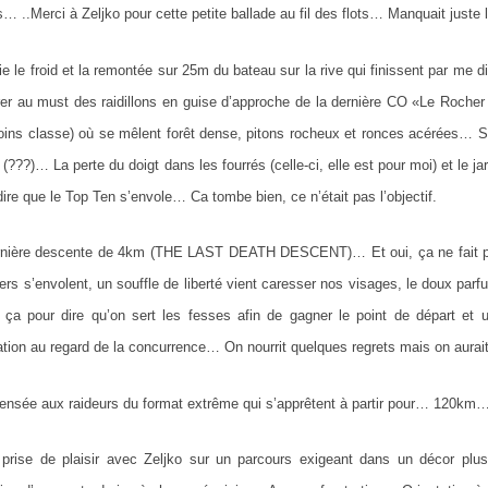
… ..Merci à Zeljko pour cette petite ballade au fil des flots… Manquait juste le
ie le froid et la remontée sur 25m du bateau sur la rive qui finissent par me 
er au must des raidillons en guise d’approche de la dernière CO «Le Roch
oins classe) où se mêlent forêt dense, pitons rocheux et ronces acérées… 
???)… La perte du doigt dans les fourrés (celle-ci, elle est pour moi) et le 
ire que le Top Ten s’envole… Ca tombe bien, ce n’était pas l’objectif.
nière descente de 4km (THE LAST DEATH DESCENT)… Et oui, ça ne fait pa
ers s’envolent, un souffle de liberté vient caresser nos visages, le doux parfum
ça pour dire qu’on sert les fesses afin de gagner le point de départ et 
pation au regard de la concurrence… On nourrit quelques regrets mais on aurait
pensée aux raideurs du format extrême qui s’apprêtent à partir pour… 120km…
prise de plaisir avec Zeljko sur un parcours exigeant dans un décor pl