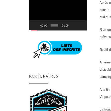
Lecteur
Après u
vidéo
pour le
sud du 
00:00
01:05
Rien qu
prévenu 
Rectif d
A peine
chasubl
PARTENAIRES
camping 
A la fi
Va pour
La trou