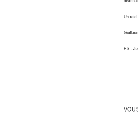
distrib
Un raid
Guillau
PS : Zel
VOUS