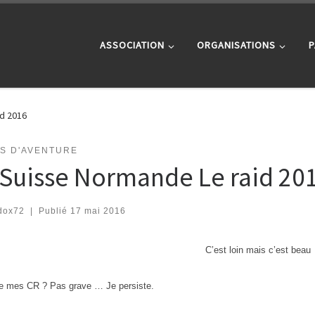
ASSOCIATION
ORGANISATIONS
P
id 2016
TS D'AVENTURE
 Suisse Normande Le raid 20
dox72
|
Publié
17 mai 2016
C’est loin mais c’est beau
e mes CR ? Pas grave … Je persiste.