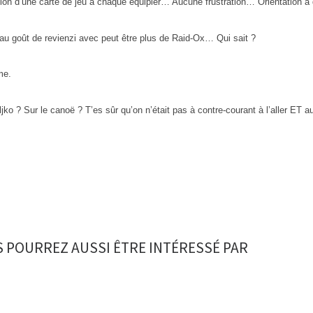
ution d’une carte de jeu à chaque équipier… Aucune frustration… Orientation 
 au goût de revienzi avec peut être plus de Raid-Ox… Qui sait ?
me.
jko ? Sur le canoë ? T’es sûr qu’on n’était pas à contre-courant à l’aller ET a
 POURREZ AUSSI ÊTRE INTÉRESSÉ PAR