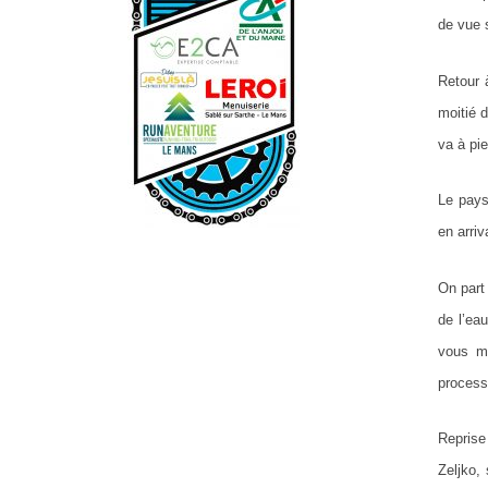
de vue 
Retour 
moitié 
va à pie
Le pays
en arri
On part
de l’ea
vous mo
process
Reprise
Zeljko,