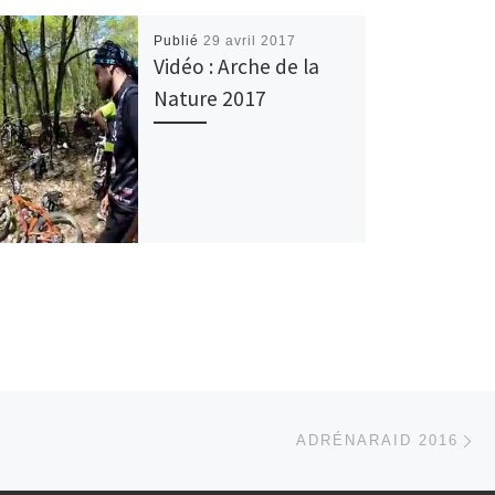
Publié
29 avril 2017
Vidéo : Arche de la
Nature 2017
Ar
 ARTICLES
ADRÉNARAID 2016