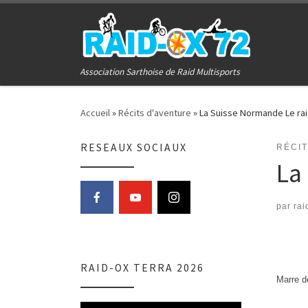
Passer au contenu
Association Sarthoise de Raid Multisports
Accueil
»
Récits d'aventure
»
La Suisse Normande Le ra
RESEAUX SOCIAUX
RÉCI
La
par
rai
RAID-OX TERRA 2026
Marre d