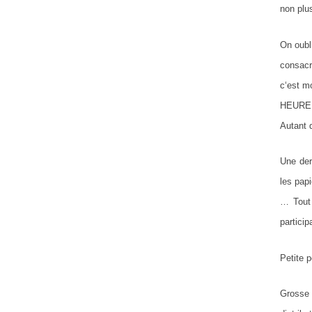
non plus
On oubl
consacr
c‘est m
HEURE (
Autant d
Une der
les papi
… Tout 
partici
Petite 
Grosse 