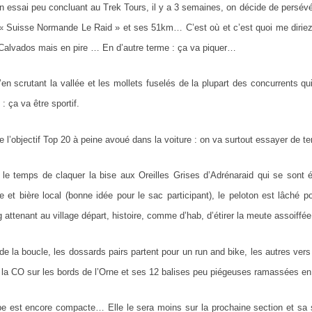
n essai peu concluant au Trek Tours, il y a 3 semaines, on décide de persévére
 « Suisse Normande Le Raid » et ses 51km… C’est où et c’est quoi me diri
Calvados mais en pire … En d’autre terme : ça va piquer…
’en scrutant la vallée et les mollets fuselés de la plupart des concurrents q
: ça va être sportif.
e l’objectif Top 20 à peine avoué dans la voiture : on va surtout essayer de t
 le temps de claquer la bise aux Oreilles Grises d’Adrénaraid qui se sont 
e et bière local (bonne idée pour le sac participant), le peloton est lâché p
attenant au village départ, histoire, comme d’hab, d’étirer la meute assoiffée
n de la boucle, les dossards pairs partent pour un run and bike, les autres 
 la CO sur les bords de l’Orne et ses 12 balises peu piégeuses ramassées e
pe est encore compacte… Elle le sera moins sur la prochaine section et sa