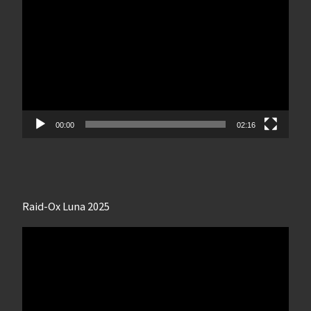
vidéo
00:00
02:16
Raid-Ox Luna 2025
Lecteur
vidéo