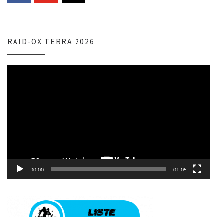
RAID-OX TERRA 2026
Lecteur
vidéo
00:00
01:05