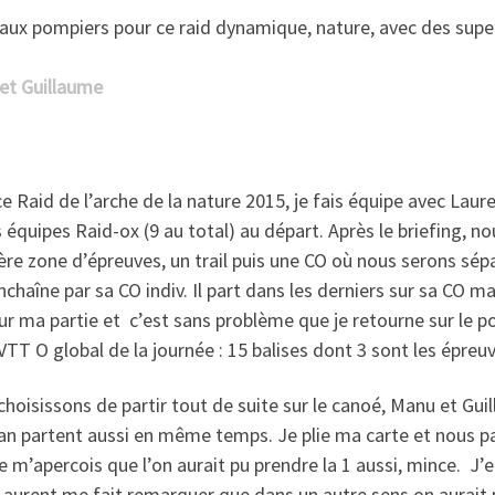
 aux pompiers pour ce raid dynamique, nature, avec des supe
et Guillaume
e Raid de l’arche de la nature 2015, je fais équipe avec Laure
 équipes Raid-ox (9 au total) au départ. Après le briefing, no
re zone d’épreuves, un trail puis une CO où nous serons sépar
nchaîne par sa CO indiv. Il part dans les derniers sur sa CO m
ur ma partie et c’est sans problème que je retourne sur le 
VTT O global de la journée : 15 balises dont 3 sont les épreu
hoisissons de partir tout de suite sur le canoé, Manu et Gui
n partent aussi en même temps. Je plie ma carte et nous par
e m’apercois que l’on aurait pu prendre la 1 aussi, mince. J’
aurent me fait remarquer que dans un autre sens on aurait p