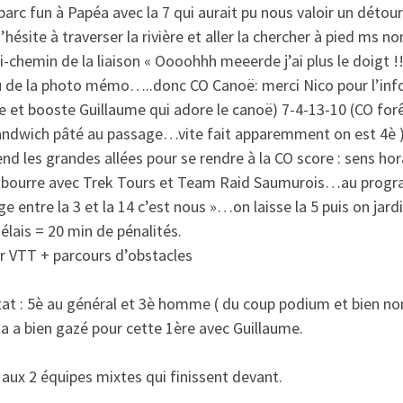
parc fun à Papéa avec la 7 qui aurait pu nous valoir un détour
j’hésite à traverser la rivière et aller la chercher à pied ms non
i-chemin de la liaison « Oooohhh meeerde j’ai plus le doigt !
u de la photo mémo…..donc CO Canoë: merci Nico pour l’inf
 et booste Guillaume qui adore le canoë) 7-4-13-10 (CO forê
sandwich pâté au passage…vite fait apparemment on est 4è 
nd les grandes allées pour se rendre à la CO score : sens ho
la bourre avec Trek Tours et Team Raid Saumurois…au progr
e entre la 3 et la 14 c’est nous »…on laisse la 5 puis on jard
élais = 20 min de pénalités.
r VTT + parcours d’obstacles
tat : 5è au général et 3è homme ( du coup podium et bien n
 Ça a bien gazé pour cette 1ère avec Guillaume.
aux 2 équipes mixtes qui finissent devant.