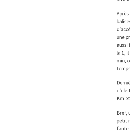
Après 
balise
d’accè
une pr
aussi 
la 1, 
min, o
temps
Derniè
d’obst
Km et
Bref, 
petit 
faute.