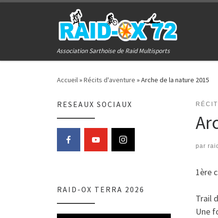
Passer au contenu
Association Sarthoise de Raid Multisports
Accueil
»
Récits d'aventure
»
Arche de la nature 2015
RESEAUX SOCIAUX
RÉCI
Ar
par
rai
1ère c
RAID-OX TERRA 2026
Trail 
Une fo