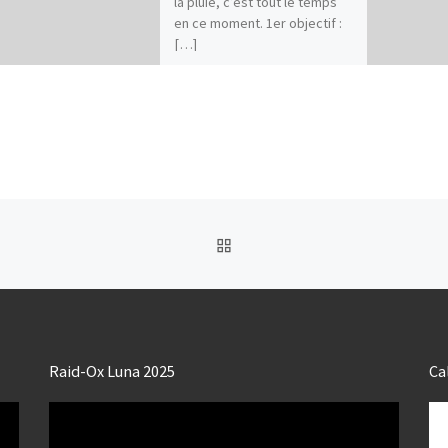
la pluie, c’est tout le temps
en ce moment. 1er objectif :
[…]
RETOUR À LA LISTE DES
Raid-Ox Luna 2025
Ca
Lecteur
vidéo