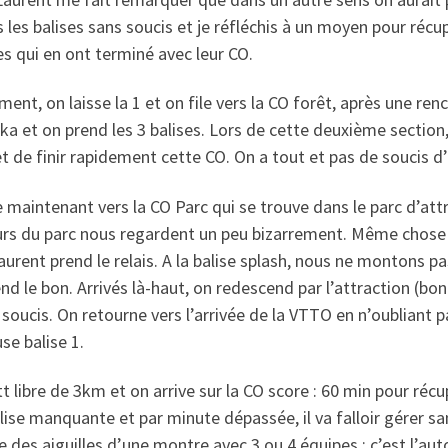
 les balises sans soucis et je réfléchis à un moyen pour récup
s qui en ont terminé avec leur CO.
ment, on laisse la 1 et on file vers la CO forêt, après une re
ka et on prend les 3 balises. Lors de cette deuxième section
 de finir rapidement cette CO. On a tout et pas de soucis d’
e maintenant vers la CO Parc qui se trouve dans le parc d’at
eurs du parc nous regardent un peu bizarrement. Même chose 
aurent prend le relais. A la balise splash, nous ne montons pa
nd le bon. Arrivés là-haut, on redescend par l’attraction (bo
soucis. On retourne vers l’arrivée de la VTTO en n’oubliant 
e balise 1.
t libre de 3km et on arrive sur la CO score : 60 min pour réc
lise manquante et par minute dépassée, il va falloir gérer s
e des aiguilles d’une montre avec 3 ou 4 équipes : c’est l’a