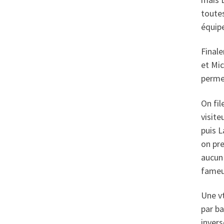
toutes
équipe
Finale
et Mic
permet
On fil
visit
puis L
on pre
aucun 
fameus
Une vt
par ba
invers