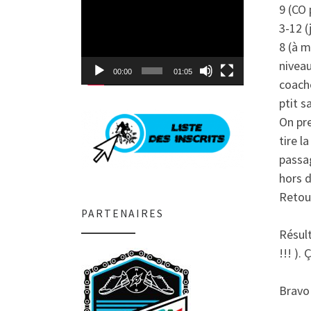
Lecteur
9 (CO 
vidéo
3-12 (
8 (à m
nivea
00:00
01:05
coache
ptit 
On pre
tire 
passag
hors d
Retou
PARTENAIRES
Résul
!!! ).
Bravo 