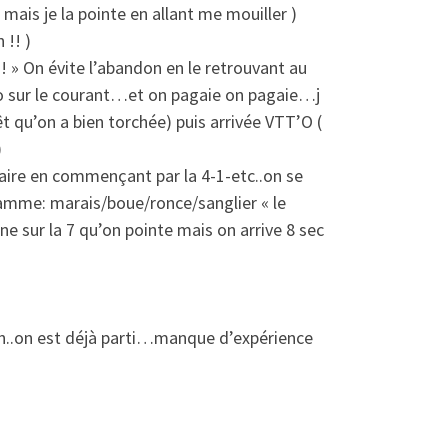
 mais je la pointe en allant me mouiller )
 !! )
!! » On évite l’abandon en le retrouvant au
o sur le courant…et on pagaie on pagaie…j
t qu’on a bien torchée) puis arrivée VTT’O (
)
raire en commençant par la 4-1-etc..on se
amme: marais/boue/ronce/sanglier « le
ine sur la 7 qu’on pointe mais on arrive 8 sec
on..on est déjà parti…manque d’expérience