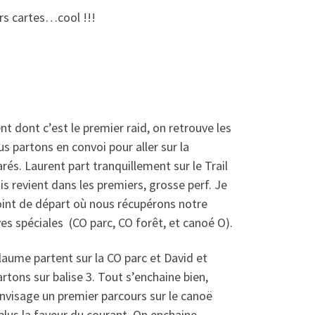
rs cartes…cool !!!
nt dont c’est le premier raid, on retrouve les
us partons en convoi pour aller sur la
és. Laurent part tranquillement sur le Trail
ais revient dans les premiers, grosse perf. Je
point de départ où nous récupérons notre
ves spéciales (CO parc, CO forêt, et canoé O).
llaume partent sur la CO parc et David et
tons sur balise 3. Tout s’enchaine bien,
envisage un premier parcours sur le canoë
lus la faveur du courant. On enchaine