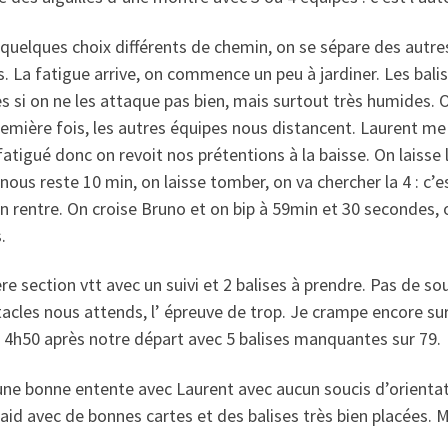
quelques choix différents de chemin, on se sépare des autres
s. La fatigue arrive, on commence un peu à jardiner. Les bali
s si on ne les attaque pas bien, mais surtout très humides. 
emière fois, les autres équipes nous distancent. Laurent me la
fatigué donc on revoit nos prétentions à la baisse. On laisse la
il nous reste 10 min, on laisse tomber, on va chercher la 4 : c’e
n rentre. On croise Bruno et on bip à 59min et 30 secondes, 
.
re section vtt avec un suivi et 2 balises à prendre. Pas de souc
acles nous attends, l’ épreuve de trop. Je crampe encore sur
 4h50 après notre départ avec 5 balises manquantes sur 79.
une bonne entente avec Laurent avec aucun soucis d’orientat
raid avec de bonnes cartes et des balises très bien placées. 