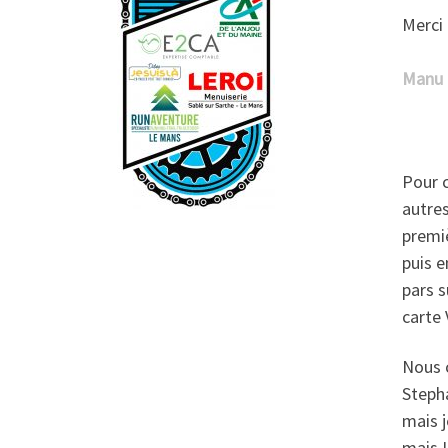
Merci
Manu 
Pour c
autres
premiè
puis e
pars s
carte 
Nous c
Stepha
mais j
mais L