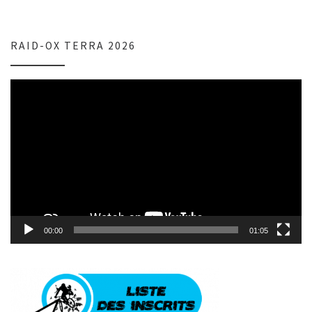
RAID-OX TERRA 2026
Lecteur
vidéo
00:00
01:05