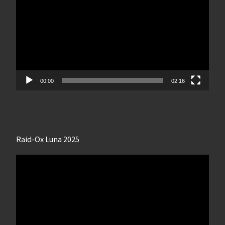
00:00
02:16
Raid-Ox Luna 2025
Lecteur
vidéo