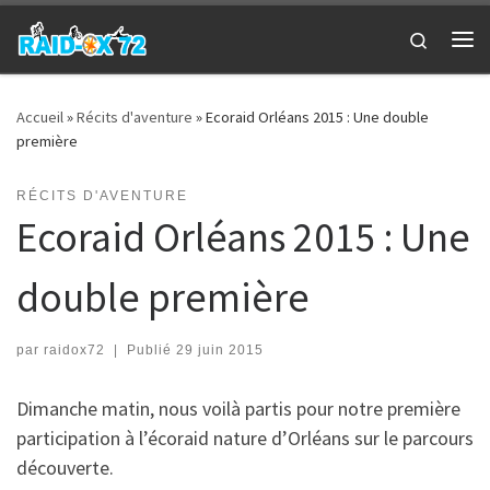
Passer au contenu
Search
Me
Accueil
»
Récits d'aventure
»
Ecoraid Orléans 2015 : Une double
première
RÉCITS D'AVENTURE
Ecoraid Orléans 2015 : Une
double première
par
raidox72
|
Publié
29 juin 2015
Dimanche matin, nous voilà partis pour notre première
participation à l’écoraid nature d’Orléans sur le parcours
découverte.