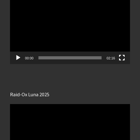
vidéo
00:00
02:16
Raid-Ox Luna 2025
Lecteur
vidéo