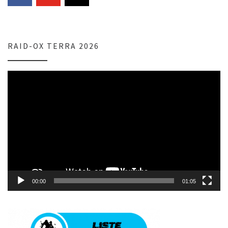
RAID-OX TERRA 2026
Lecteur
vidéo
00:00
01:05