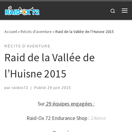
Passer au contenu
Search
Me
Accueil
»
Récits d'aventure
»
Raid de la Vallée de l’Huisne 2015
RÉCITS D'AVENTURE
Raid de la Vallée de
l’Huisne 2015
par
raidox72
|
Publié
29 juin 2015
Sur
29 équipes engagées :
Raid-Ox 72 Endurance Shop :
24ème