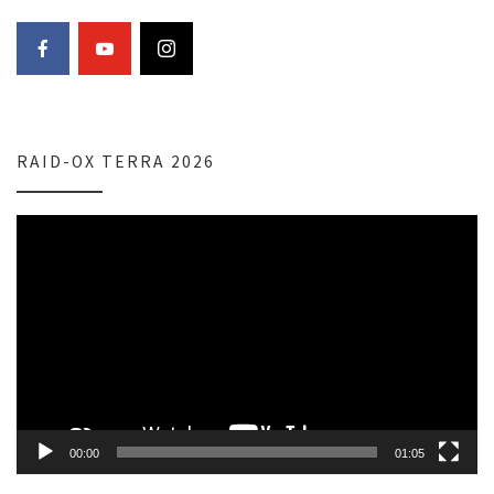
RAID-OX TERRA 2026
Lecteur
vidéo
00:00
01:05