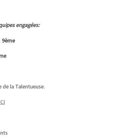
équipes engagées:
:
9ème
me
 de la Talentueuse.
ICI
ants