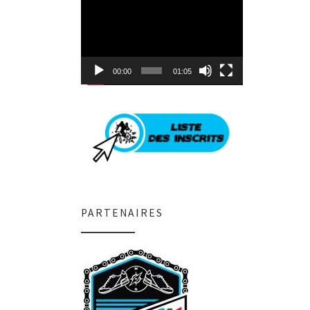
Lecteur
vidéo
00:00
01:05
PARTENAIRES