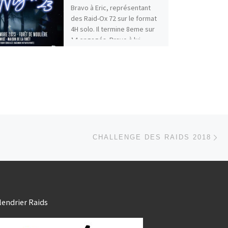
Bravo à Eric, représentant
des Raid-Ox 72 sur le format
4H solo. Il termine 8eme sur
14 engagés. Bravo à lui
2023_resultats_dingo23
Ar
 ARTICLES
CHALLENGE DES RAIDS 2018
lendrier Raids