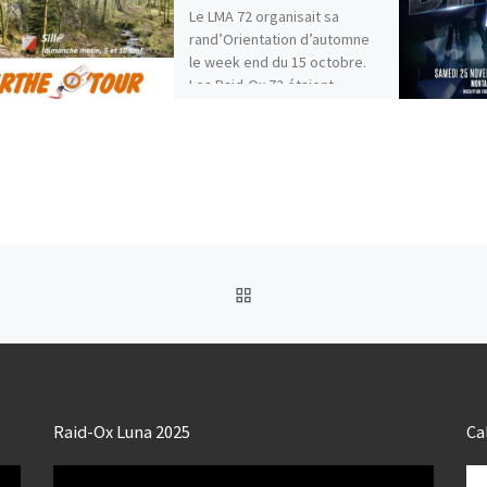
Le LMA 72 organisait sa
rand’Orientation d’automne
le week end du 15 octobre.
Les Raid-Ox 72 étaient
présents sur les différents
parcours. […]
RETOUR À LA LISTE DES
Raid-Ox Luna 2025
Ca
Lecteur