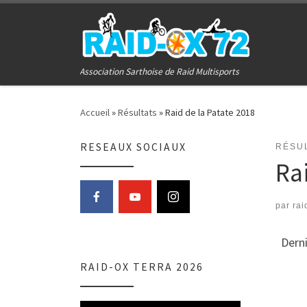
Passer au contenu
Association Sarthoise de Raid Multisports
Accueil
»
Résultats
»
Raid de la Patate 2018
RESEAUX SOCIAUX
RÉSU
Ra
par
rai
Derni
RAID-OX TERRA 2026