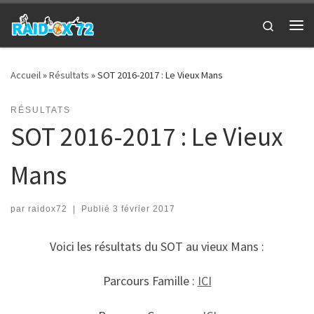
Passer au contenu
Search
Me
Accueil
»
Résultats
»
SOT 2016-2017 : Le Vieux Mans
RÉSULTATS
SOT 2016-2017 : Le Vieux
Mans
par
raidox72
|
Publié
3 février 2017
Voici les résultats du SOT au vieux Mans :
Parcours Famille :
ICI