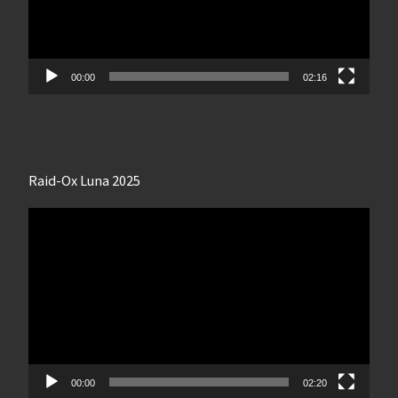
00:00
02:16
Raid-Ox Luna 2025
Lecteur
vidéo
00:00
02:20