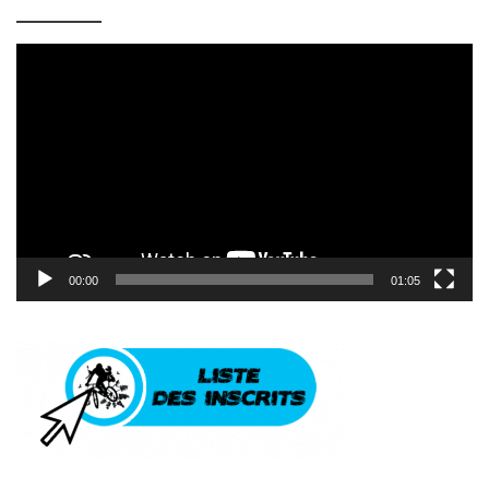
Lecteur
vidéo
00:00
01:05