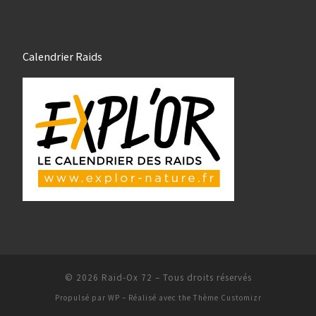
Calendrier Raids
© 2026
Raid-Ox 72
– Tous droits réservés
Propulsé par
WP
– Réalisé avec the
Thème Customizr