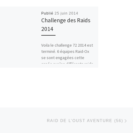
Publié
25 juin 2014
Challenge des Raids
2014
Voila le challenge 72 2014 est
terminé. 6 équipes Raid-Ox
se sont engagées cette
année sur les différents raids.
En voici les […]
Ar
 ARTICLES
RAID DE L’OUST AVENTURE (56)