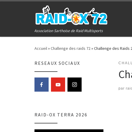
Passer au contenu
Association Sarthoise de Raid Multisports
Accueil
»
Challenge des raids 72
»
Challenge des Raids 
RESEAUX SOCIAUX
CHAL
Ch
par
rai
RAID-OX TERRA 2026