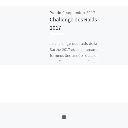
Publié
9 septembre 2017
Challenge des Raids
2017
Le challenge des raids de la
Sarthe 2017 est maintenant
terminé. Une année réussie
avec 9 équipes engagées et
3 podiums (Arche […]
RETOUR À LA LISTE DES