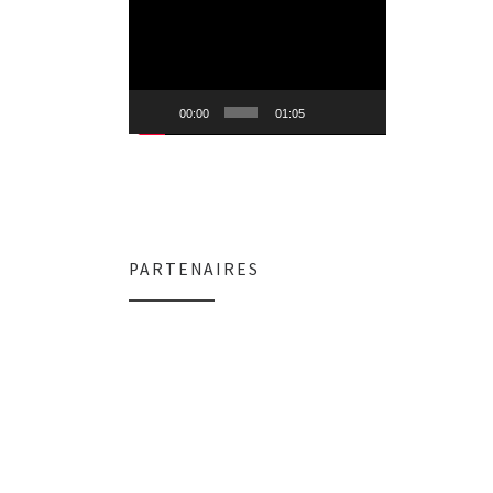
Lecteur
vidéo
00:00
01:05
PARTENAIRES