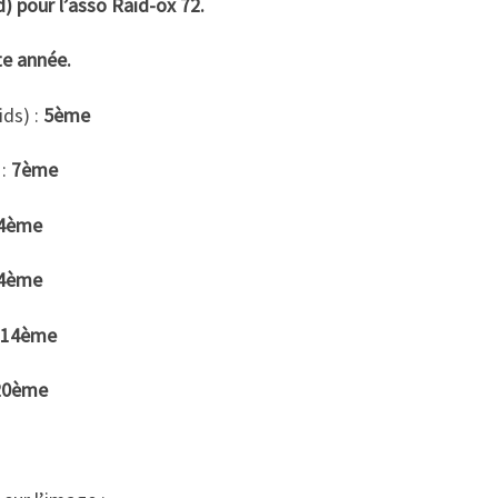
d) pour l’asso Raid-ox 72.
te année.
ids) :
5ème
 :
7ème
4ème
4ème
114ème
20ème