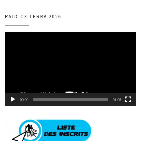
RAID-OX TERRA 2026
Lecteur
vidéo
00:00
01:05