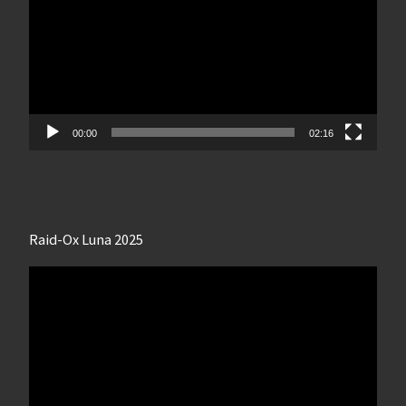
00:00
02:16
Raid-Ox Luna 2025
Lecteur
vidéo