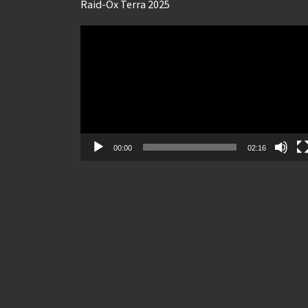
Raid-Ox Terra 2025
Lecteur
vidéo
00:00
02:16