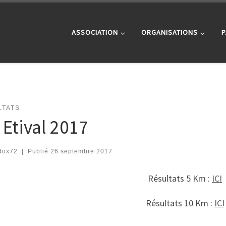
ASSOCIATION
ORGANISATIONS
P
LTATS
 Etival 2017
dox72
|
Publié
26 septembre 2017
Résultats 5 Km :
ICI
Résultats 10 Km :
ICI