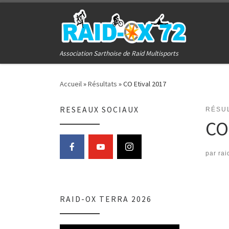
Passer au contenu
Association Sarthoise de Raid Multisports
Accueil
»
Résultats
»
CO Etival 2017
RESEAUX SOCIAUX
RÉSU
CO
par
rai
RAID-OX TERRA 2026