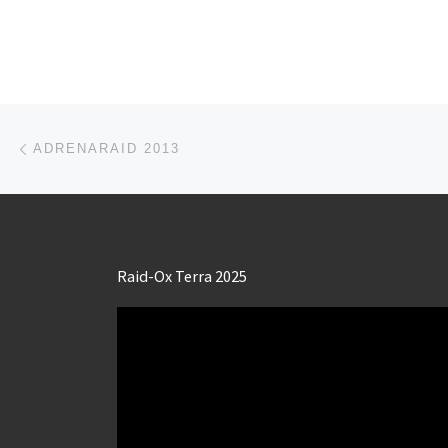
Parcourir les articles
Article précédent
ADRENARAID 2013
Raid-Ox Terra 2025
Lecteur
vidéo