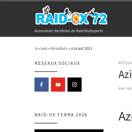
Passer au contenu
Association Sarthoise de Raid Multisports
Accueil
»
Résultats
»
Aziraid 2013
RESEAUX SOCIAUX
RÉSU
Az
par
rai
Az
RAID-OX TERRA 2026