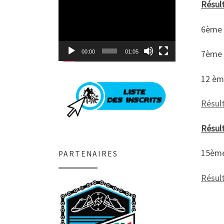
Lecteur
Résult
vidéo
6ème 
7ème p
00:00
01:05
12 ème
Résult
Résul
15ème 
PARTENAIRES
Résul