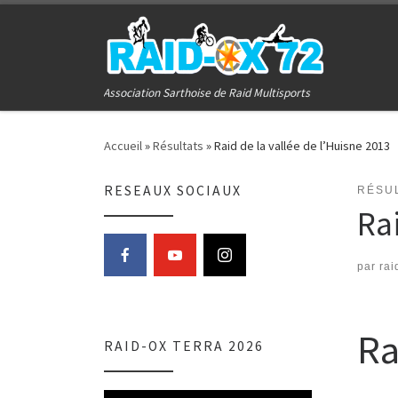
Passer au contenu
Association Sarthoise de Raid Multisports
Accueil
»
Résultats
»
Raid de la vallée de l’Huisne 2013
RESEAUX SOCIAUX
RÉSU
Ra
par
rai
Ra
RAID-OX TERRA 2026