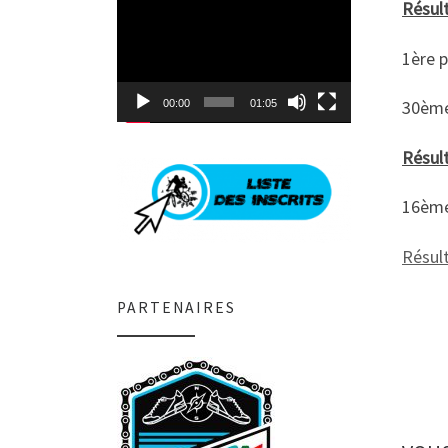
Lecteur
Résul
vidéo
1ère p
30ème
00:00
01:05
Résult
16ème
Résult
PARTENAIRES