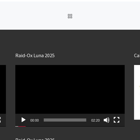
RETOUR À LA LISTE DES
Raid-Ox Luna 2025
Ca
Lecteur
vidéo
00:00
02:20