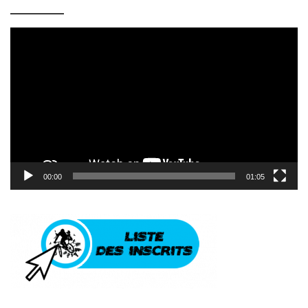
Lecteur
vidéo
00:00
01:05