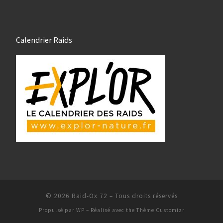
Calendrier Raids
© 2026
Raid-Ox 72
– Tous droits réservés
Propulsé par
WP
– Réalisé avec the
Thème Customizr