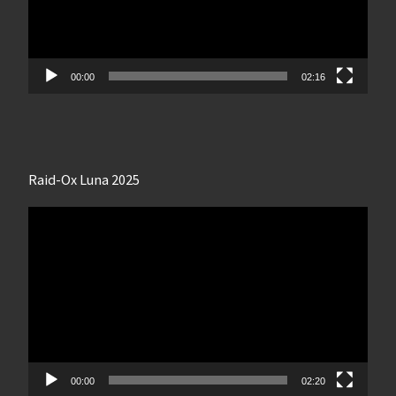
00:00
02:16
Raid-Ox Luna 2025
Lecteur
vidéo
00:00
02:20