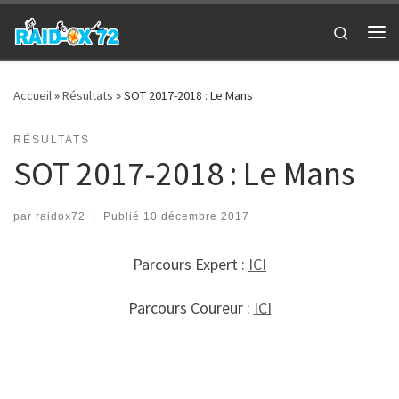
Passer au contenu
Search
Me
Accueil
»
Résultats
»
SOT 2017-2018 : Le Mans
RÉSULTATS
SOT 2017-2018 : Le Mans
par
raidox72
|
Publié
10 décembre 2017
Parcours Expert :
ICI
Parcours Coureur :
ICI