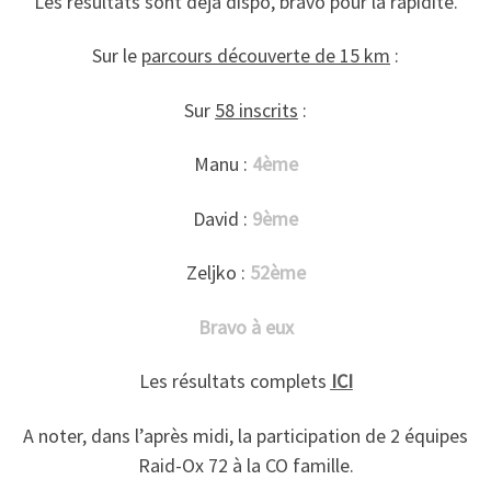
Les résultats sont déjà dispo, bravo pour la rapidité.
Sur le
parcours découverte de 15 km
:
Sur
58 inscrits
:
Manu :
4ème
David :
9ème
Zeljko :
52ème
Bravo à eux
Les résultats complets
ICI
A noter, dans l’après midi, la participation de 2 équipes
Raid-Ox 72 à la CO famille.