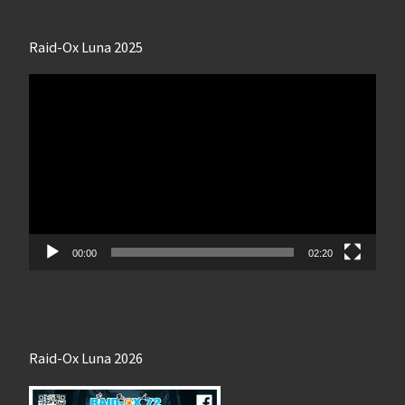
Raid-Ox Luna 2025
Lecteur
vidéo
00:00
02:20
Raid-Ox Luna 2026