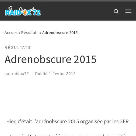
Passer au contenu
Search
Me
Accueil
»
Résultats
»
Adrenobscure 2015
RÉSULTATS
Adrenobscure 2015
par
raidox72
|
Publié
1 février 2015
Hier, c’était l’adrénobscure 2015 organisée par les 2FR.