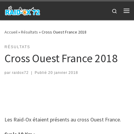
Passer au contenu
Search
Me
Accueil
»
Résultats
»
Cross Ouest France 2018
RÉSULTATS
Cross Ouest France 2018
par
raidox72
|
Publié
20 janvier 2018
Les Raid-Ox étaient présents au cross Ouest France.