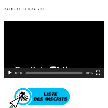
RAID-OX TERRA 2026
Lecteur
vidéo
00:00
01:05