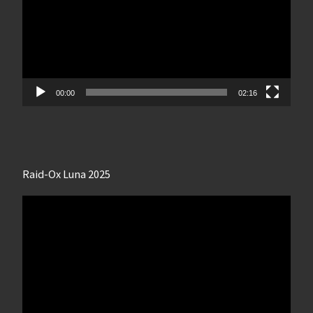
00:00
02:16
Raid-Ox Luna 2025
Lecteur
vidéo