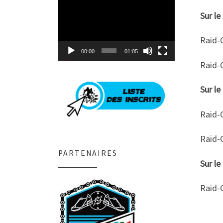
Lecteur
vidéo
Sur l
Raid-
00:00
01:05
Raid-
Sur l
Raid-O
Raid-
PARTENAIRES
Sur le
Raid-O