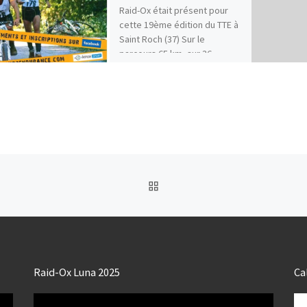
Raid-Ox était présent pour
cette 19ème édition du TTE à
Saint Roch (37) Sur le
parcours 65 km, sur 36
équipes inscrites […]
RETOUR À LA LISTE DES
Raid-Ox Luna 2025
Ca
Lecteur