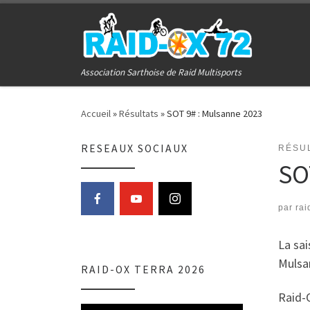
Passer au contenu
Association Sarthoise de Raid Multisports
Accueil
»
Résultats
»
SOT 9# : Mulsanne 2023
RESEAUX SOCIAUX
RÉSU
SO
par
rai
La sa
Mulsa
RAID-OX TERRA 2026
Raid-O