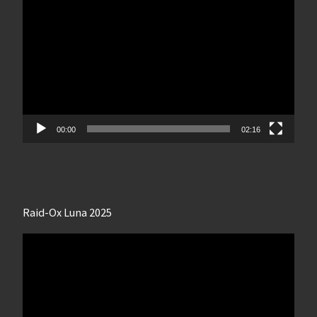
vidéo
00:00
02:16
Raid-Ox Luna 2025
Lecteur
vidéo