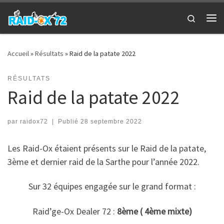
Passer au contenu
Search
Me
Accueil
»
Résultats
»
Raid de la patate 2022
RÉSULTATS
Raid de la patate 2022
par
raidox72
|
Publié
28 septembre 2022
Les Raid-Ox étaient présents sur le Raid de la patate,
3ème et dernier raid de la Sarthe pour l’année 2022.
Sur 32 équipes engagée sur le grand format :
Raid’ge-Ox Dealer 72 :
8ème ( 4ème mixte)