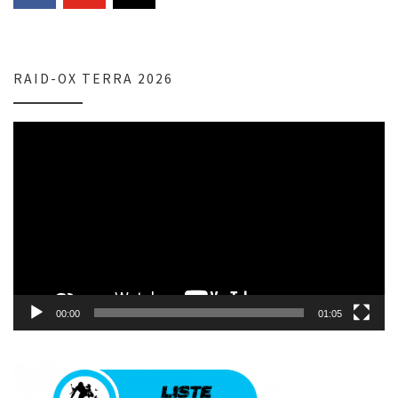
RAID-OX TERRA 2026
Lecteur
vidéo
00:00
01:05