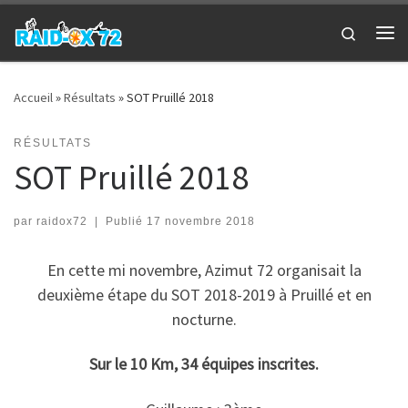
Passer au contenu
Search
Me
Accueil
»
Résultats
»
SOT Pruillé 2018
RÉSULTATS
SOT Pruillé 2018
par
raidox72
|
Publié
17 novembre 2018
En cette mi novembre, Azimut 72 organisait la
deuxième étape du SOT 2018-2019 à Pruillé et en
nocturne.
Sur le 10 Km, 34 équipes inscrites.