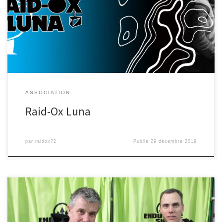
Retrouvez tous les résultats et films des éditions du Raid-Ox Luna
en cliquant sur l’image ci -dessous : […]
ASSOCIATION
Raid-Ox Luna
par
raidox72
Publié
29 décembre 2019