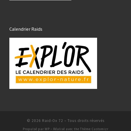
Calendrier Raids
© 2026
Raid-Ox 72
– Tous droits réservés
Propulsé par
WP
– Réalisé avec the
Thème Customizr