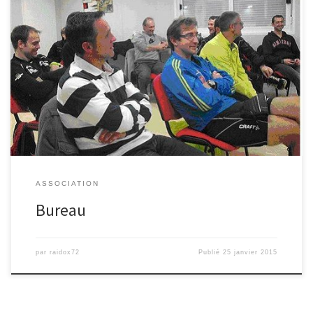
Bureau Voici le bureau de l’association : Président : LE BERRE JF
Vice-président : CHOLIERE Arnaud Trésorière : BIDAULT […]
ASSOCIATION
Bureau
par
raidox72
Publié
25 janvier 2015