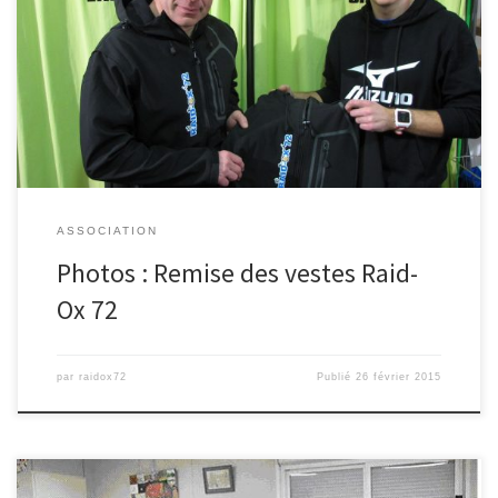
Cette année, l’association Raid-Ox 72 s’équipe. En attendant les
nouveaux maillots, hier soir c’était la remise officielle des vestes
[…]
ASSOCIATION
Photos : Remise des vestes Raid-
Ox 72
par
raidox72
Publié
26 février 2015