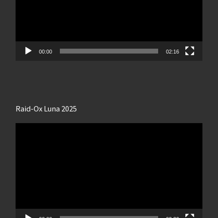
00:00
02:16
Raid-Ox Luna 2025
Lecteur
vidéo