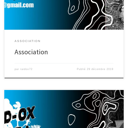
ASSOCIATION
Association
par
raidox72
Publié
29 décembre 2019
Retrouvez tous les résultats et films des éditions du Raid-Ox Terra