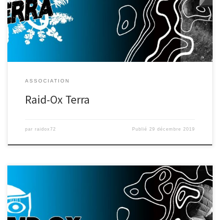
en cliquant sur l’image ci -dessous :
ASSOCIATION
Raid-Ox Terra
par
raidox72
Publié
29 décembre 2019