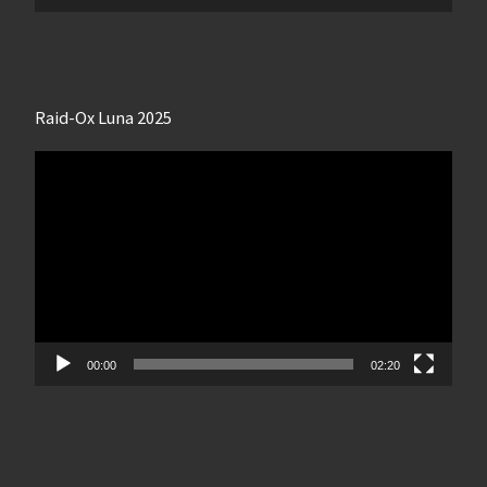
Raid-Ox Luna 2025
Lecteur
vidéo
00:00
02:20