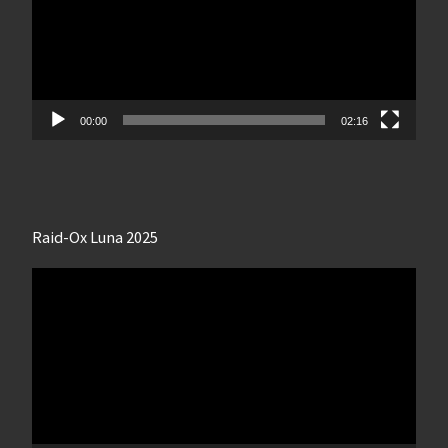
00:00
02:16
Raid-Ox Luna 2025
Lecteur
vidéo