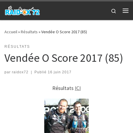
Passer au contenu
Search
Me
Accueil
»
Résultats
»
Vendée O Score 2017 (85)
RÉSULTATS
Vendée O Score 2017 (85)
par
raidox72
|
Publié
16 juin 2017
Résultats
ICI