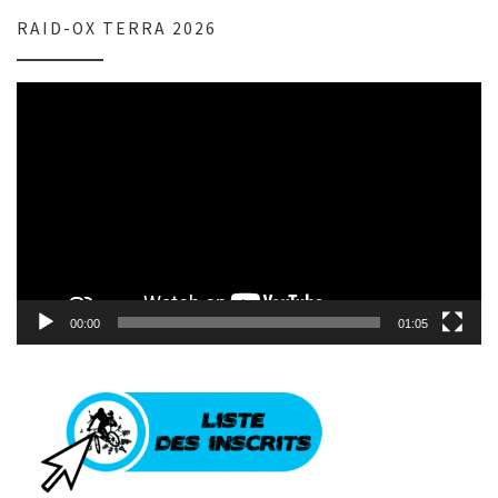
RAID-OX TERRA 2026
Lecteur
vidéo
00:00
01:05