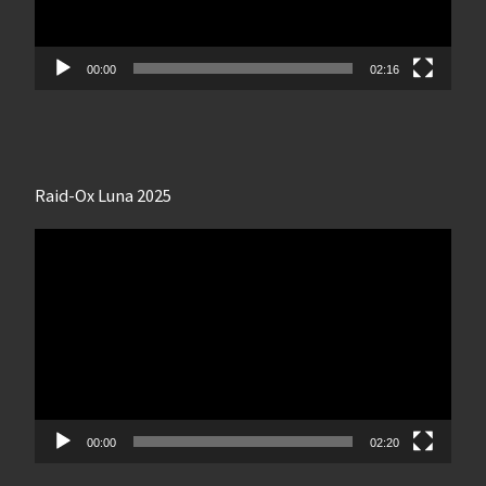
00:00
02:16
Raid-Ox Luna 2025
Lecteur
vidéo
00:00
02:20