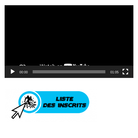
Lecteur
vidéo
00:00
01:05