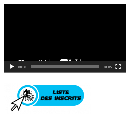
Lecteur
vidéo
00:00
01:05