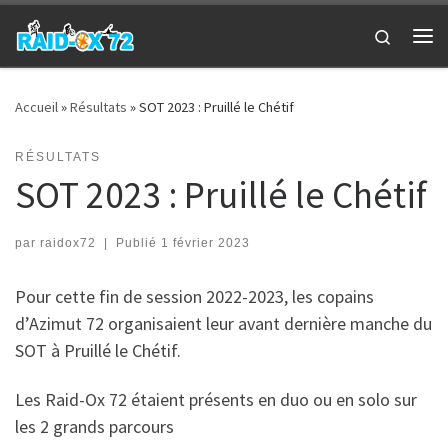
Passer au contenu
Search
Me
Accueil
»
Résultats
»
SOT 2023 : Pruillé le Chétif
RÉSULTATS
SOT 2023 : Pruillé le Chétif
par
raidox72
|
Publié
1 février 2023
Pour cette fin de session 2022-2023, les copains
d’Azimut 72 organisaient leur avant dernière manche du
SOT à Pruillé le Chétif.
Les Raid-Ox 72 étaient présents en duo ou en solo sur
les 2 grands parcours