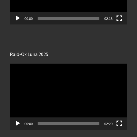
00:00
02:16
Raid-Ox Luna 2025
Lecteur
vidéo
00:00
02:20