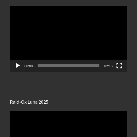
Lecteur
vidéo
00:00
02:16
Raid-Ox Luna 2025
Lecteur
vidéo