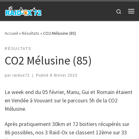
Passer au contenu
Search
Me
Accueil
»
Résultats
»
CO2 Mélusine (85)
RÉSULTATS
CO2 Mélusine (85)
par
raidox72
|
Publié
8 février 2023
Le week end du 05 février, Manu, Gui et Romain étaient
en Vendée à Vouvant sur le parcours 5h de la CO2
Mélusine.
Après pratiquement 30km et 72 boitiers récupérés sur
86 possibles, nos 3 Raid-Ox se classent 12ème sur 33