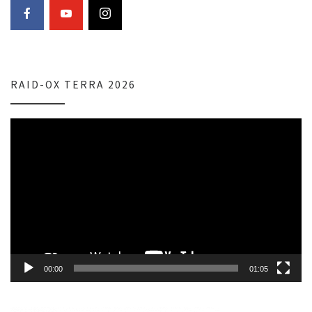
RAID-OX TERRA 2026
Lecteur
vidéo
00:00
01:05