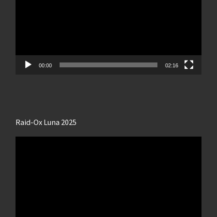
00:00
02:16
Raid-Ox Luna 2025
Lecteur
vidéo