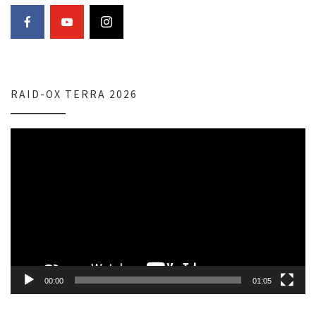
RAID-OX TERRA 2026
Lecteur
vidéo
00:00
01:05