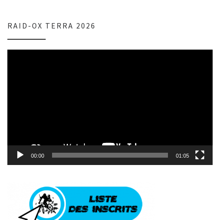
RAID-OX TERRA 2026
Lecteur
vidéo
00:00
01:05