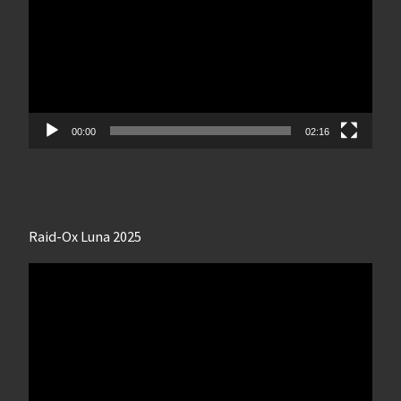
00:00
02:16
Raid-Ox Luna 2025
Lecteur
vidéo