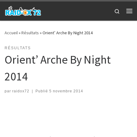
Passer au contenu
Search
Me
Accueil
»
Résultats
»
Orient’ Arche By Night 2014
RÉSULTATS
Orient’ Arche By Night
2014
par
raidox72
|
Publié
5 novembre 2014