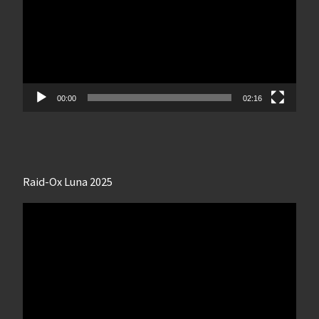
00:00
02:16
Raid-Ox Luna 2025
Lecteur
vidéo