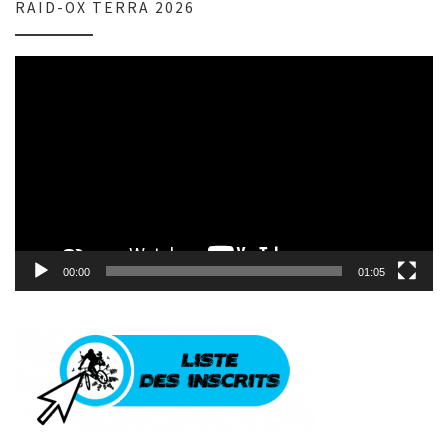
RAID-OX TERRA 2026
Lecteur
vidéo
00:00
01:05