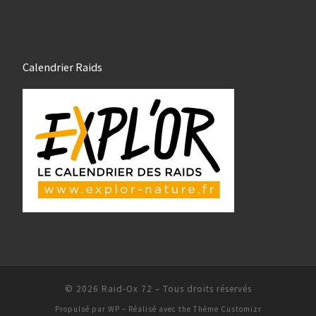
Calendrier Raids
© 2026
Raid-Ox 72
– Tous droits réservés
Propulsé par
WP
– Réalisé avec the
Thème Customizr