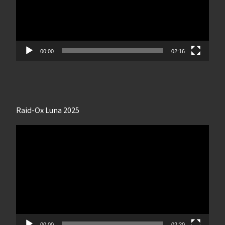
00:00
02:16
Raid-Ox Luna 2025
Lecteur
vidéo
00:00
02:20