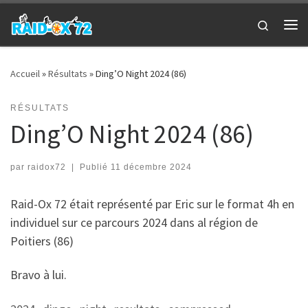
Passer au contenu
Search
Me
Accueil
»
Résultats
»
Ding’O Night 2024 (86)
RÉSULTATS
Ding’O Night 2024 (86)
par
raidox72
|
Publié
11 décembre 2024
Raid-Ox 72 était représenté par Eric sur le format 4h en
individuel sur ce parcours 2024 dans al région de
Poitiers (86)
Bravo à lui.