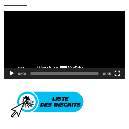
Lecteur
vidéo
00:00
01:05