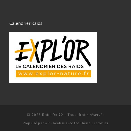
Calendrier Raids
© 2026
Raid-Ox 72
– Tous droits réservés
Propulsé par
WP
– Réalisé avec the
Thème Customizr