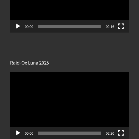
00:00
02:16
Raid-Ox Luna 2025
Lecteur
vidéo
00:00
02:20