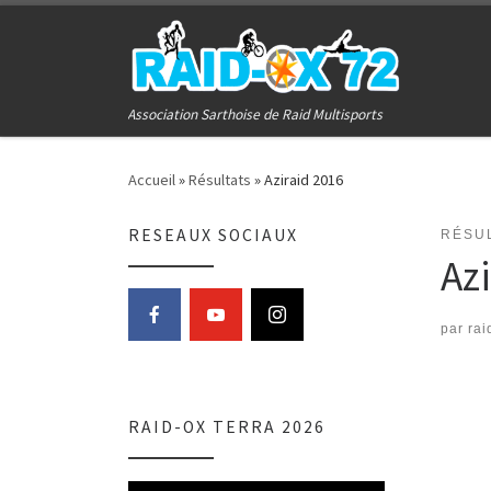
Passer au contenu
Association Sarthoise de Raid Multisports
Accueil
»
Résultats
»
Aziraid 2016
RESEAUX SOCIAUX
RÉSU
Az
par
rai
RAID-OX TERRA 2026