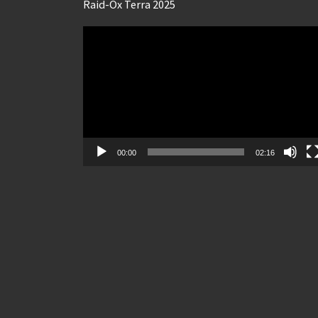
Raid-Ox Terra 2025
Lecteur
vidéo
00:00
02:16