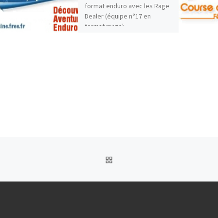
format enduro avec les Rage
Dealer (équipe n°17 en
format mixte)
Resultats_enduro_2023
RETOUR À LA LISTE DES