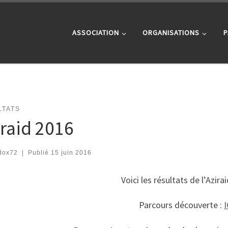
ASSOCIATION
ORGANISATIONS
P
LTATS
iraid 2016
dox72
|
Publié
15 juin 2016
Voici les résultats de l’Azira
Parcours découverte :
I