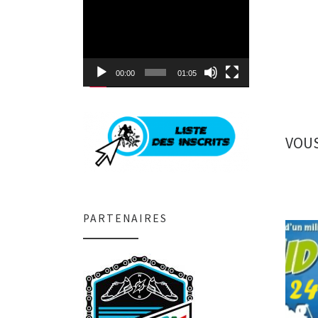
Lecteur
vidéo
00:00
01:05
VOUS
PARTENAIRES