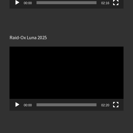
00:00
02:16
Raid-Ox Luna 2025
Lecteur
vidéo
00:00
02:20