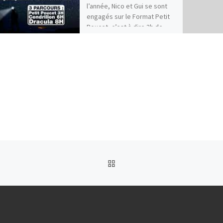
l’année, Nico et Gui se sont
engagés sur le Format Petit
Poucet, c’est à dire 3h de
[…]
RETOUR À LA LISTE DES