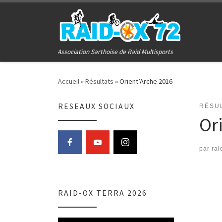
Passer au contenu
Association Sarthoise de Raid Multisports
Accueil
»
Résultats
»
Orient’Arche 2016
RESEAUX SOCIAUX
RÉSU
Or
par
rai
RAID-OX TERRA 2026