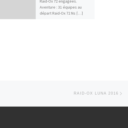
Raid-Ox 72 engagées.
Aventure : 31 équipes au
départ Raid-Ox 72 Ns […]
Ar
 ARTICLES
RAID-OX LUNA 2016