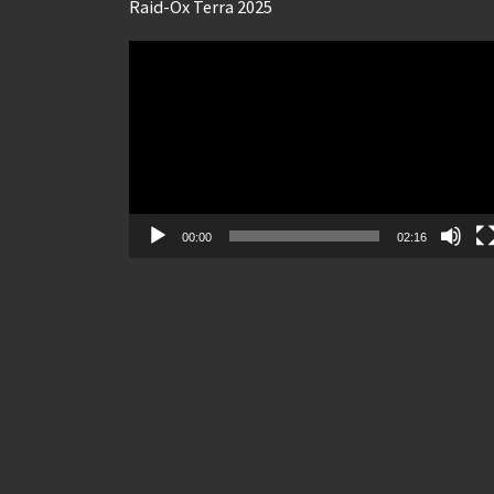
Raid-Ox Terra 2025
Lecteur
vidéo
00:00
02:16