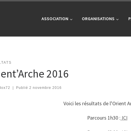
ASSOCIATION
ORGANISATIONS
P
LTATS
ient’Arche 2016
dox72
|
Publié
2 novembre 2016
Voici les résultats de l’Orient 
Parcours 1h30 :
ICI