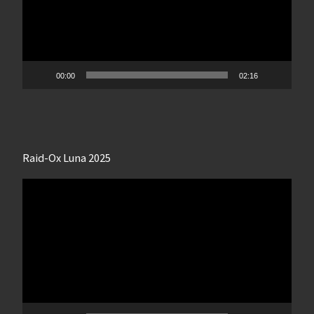
00:00
02:16
Raid-Ox Luna 2025
Lecteur
vidéo