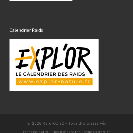
Calendrier Raids
© 2026
Raid-Ox 72
– Tous droits réservés
Propulsé par
WP
– Réalisé avec the
Thème Customizr