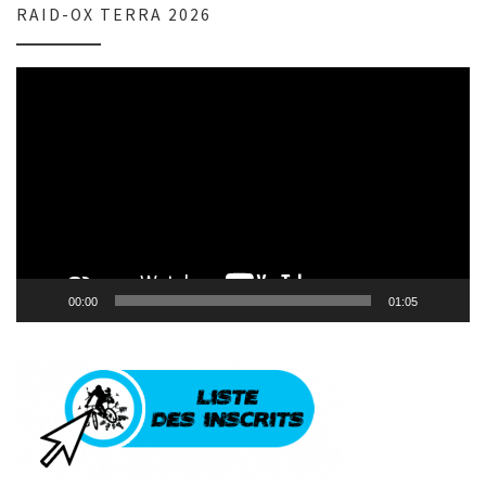
RAID-OX TERRA 2026
Lecteur
vidéo
00:00
01:05