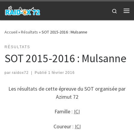
Passer au contenu
Search
Me
Accueil
»
Résultats
»
SOT 2015-2016 : Mulsanne
RÉSULTATS
SOT 2015-2016 : Mulsanne
par
raidox72
|
Publié
1 février 2016
Les résultats de cette épreuve du SOT organisée par
Azimut 72
Famille :
ICI
Coureur :
ICI