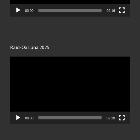
00:00
02:16
Raid-Ox Luna 2025
Lecteur
vidéo
00:00
02:20