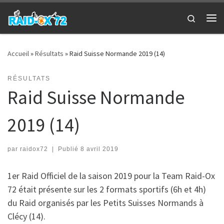
Passer au contenu
Search
Me
Accueil
»
Résultats
»
Raid Suisse Normande 2019 (14)
RÉSULTATS
Raid Suisse Normande
2019 (14)
par
raidox72
|
Publié
8 avril 2019
1er Raid Officiel de la saison 2019 pour la Team Raid-Ox
72 était présente sur les 2 formats sportifs (6h et 4h)
du Raid organisés par les Petits Suisses Normands à
Clécy (14).