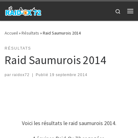
Passer au contenu
Search
Me
Accueil
»
Résultats
»
Raid Saumurois 2014
RÉSULTATS
Raid Saumurois 2014
par
raidox72
|
Publié
19 septembre 2014
Voici les résultats le raid saumurois 2014.