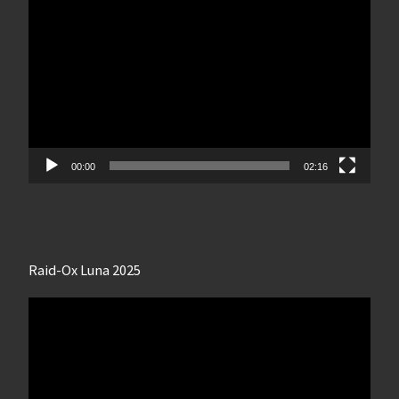
vidéo
00:00
02:16
Raid-Ox Luna 2025
Lecteur
vidéo