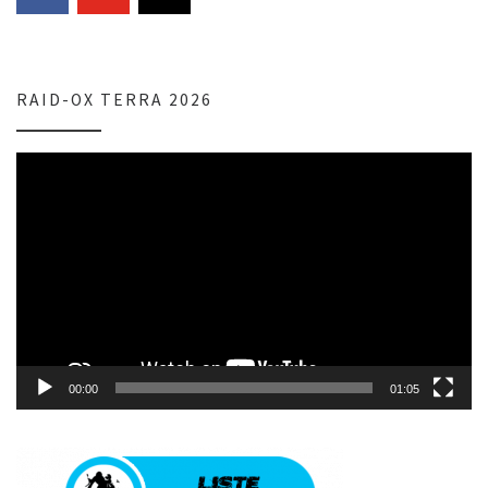
RAID-OX TERRA 2026
Lecteur
vidéo
00:00
01:05